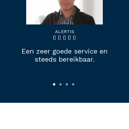
ALINDO
ALERTIS
RAS staat s
er goede service en
eds bereikbaar.