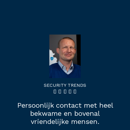
SECURITY TRENDS
GREG 
ijk contact met heel
Je voelt je g
wame en bovenal
lever
ndelijke mensen.