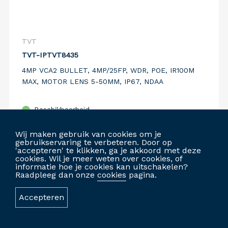
TVT
TVT-IPTVT8435
4MP VCA2 BULLET, 4MP/25FP, WDR, POE, IR100M
MAX, MOTOR LENS 5-50MM, IP67, NDAA
Beschikbaarheid
Vergelijk
Wij maken gebruik van cookies om je
gebruikservaring te verbeteren. Door op
'accepteren' te klikken, ga je akkoord met deze
cookies. Wil je meer weten over cookies, of
informatie hoe je cookies kan uitschakelen?
INLOGGEN OM TE BESTELLEN
Raadpleeg dan onze
cookies
pagina.
Accepteren
GEPERSONALISEERDE WEBSITE