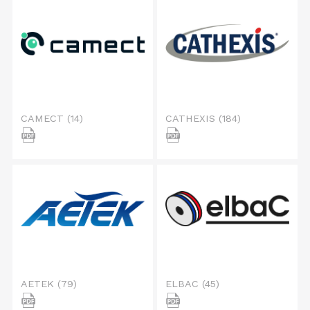
CAMECT
(14)
CATHEXIS
(184)
AETEK
(79)
ELBAC
(45)