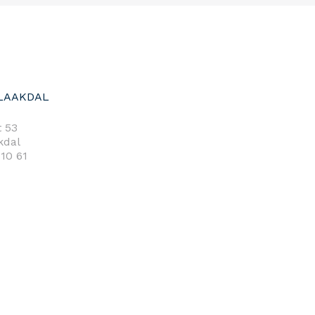
LAAKDAL
 53
kdal
 10 61