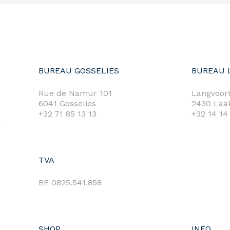
BUREAU GOSSELIES
BUREAU 
Rue de Namur 101
Langvoort
6041 Gosselies
2430 Laa
+32 71 85 13 13
+32 14 14
m
TVA
BE 0825.541.858
SHOP
INFO