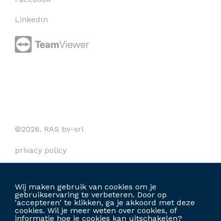
LinkedIn
©2026. RAS bv-srl
privacy policy
cookies
Wij maken gebruik van cookies om je
algemene voorwaarden
gebruikservaring te verbeteren. Door op
'accepteren' te klikken, ga je akkoord met deze
cookies. Wil je meer weten over cookies, of
informatie hoe je cookies kan uitschakelen?