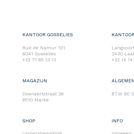
KANTOOR GOSSELIES
KANTOOR
Rue de Namur 101
Langvoort
6041 Gosselies
2430 Laa
+32 71 85 13 13
+32 14 14
m
MAGAZIJN
ALGEMEN
Doenaertstraat 26
BTW BE 0
8510 Marke
SHOP
INFO
camerabewaking
Inloggen